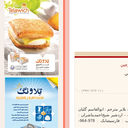
ين
۱۳۹۲/۰۶/۱۳ ۱۱:۱۰
ایر مترجم : ابوالقاسم گلیان
- اردشیر شیخ‌احمدیناشران :
دانشگاه فردوسی مشهدزبان کتاب : فارسیشابک : 978-964-