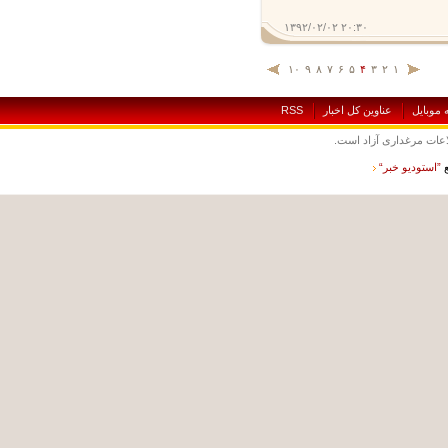
۱۳۹۲/۰۲/۰۲ ۲۰:۳۰
۱۰
۹
۸
۷
۶
۵
۴
۳
۲
۱
بايل
عناوين کل اخبار
RSS
ت مرغداری آزاد است.
ستوديو خبر“