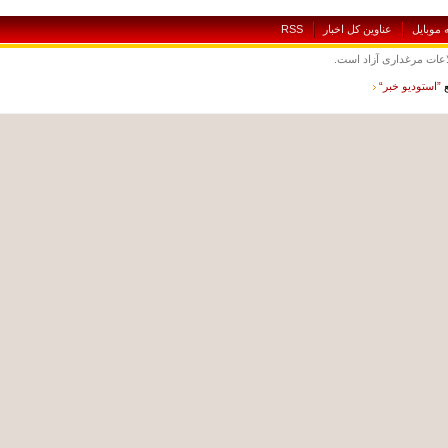
بايل
عناوين کل اخبار
RSS
ت مرغداری آزاد است.
ستوديو خبر“