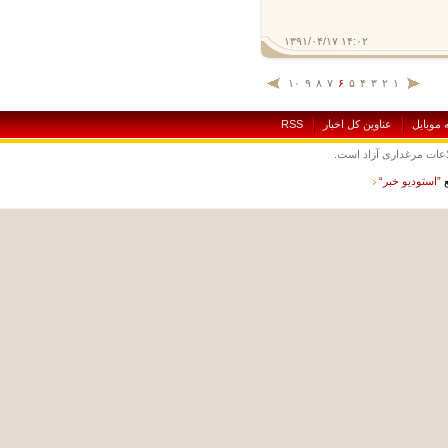
۱۳۹۱/۰۴/۱۷ ۱۴:۰۲
۱۰
۹
۸
۷
۶
۵
۴
۳
۲
۱
بايل
عناوين کل اخبار
RSS
ت مرغداری آزاد است.
ستوديو خبر“