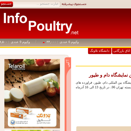
وکیوم 6 عددی
: ۳۳,۰۰۰
وکیوم 9 عددی
: ۴۹,۵۰۰
اق بازرگانی
دانشگاه تلاونگ
مایشگاه دام و طیور
اه بین المللی دام، طیور، فراورده های
لبنی و صنایع وابسته تهران 96، در تاریخ 13 الی 16 آذرماه