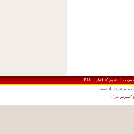
بايل
عناوين کل اخبار
RSS
ت مرغداری آزاد است.
ستوديو خبر“