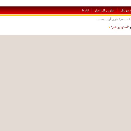
بايل
عناوين کل اخبار
RSS
ت مرغداری آزاد است.
ستوديو خبر“