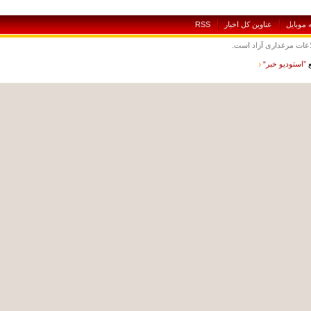
بايل
عناوين کل اخبار
RSS
ت مرغداری آزاد است.
ستوديو خبر“