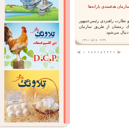
مان هدفمندي يارانه‌ها
نظارت راهبردي رئيس‌جمهور
ك رمضان از طريق سازمان
بال مي‌شود.
۱۳۹۰/۰۵/۱۷ ۰۹:۳۹
۱۰
۹
۸
۷
۶
۵
۴
۳
۲
۱