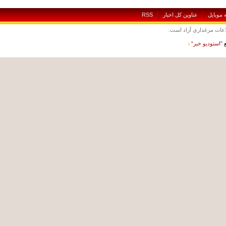
بايل
عناوين کل اخبار
RSS
ت مرغداری آزاد است.
ستوديو خبر“