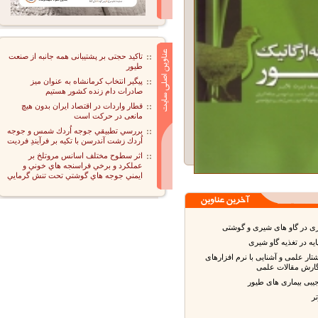
تاکید حجتی بر پشتیبانی همه جانبه از صنعت
طیور
پیگیر انتخاب کرمانشاه به عنوان میز
صادرات دام زنده کشور هستیم
قطار واردات در اقتصاد ایران بدون هیچ
مانعی در حرکت است
بررسي تطبيقي جوجه اُردك شمس و جوجه
اُردك زشت آندرسن با تكيه بر فرآيندِ فرديت
اثر سطوح مختلف اسانس مروتلخ بر
عملكرد و برخي فراسنجه هاي خوني و
ايمني جوجه هاي گوشتي تحت تنش گرمايي
در گاو های شیری و گوشتی
 در تغذیه گاو شیری
 علمی و آشنایی با نرم افزارهای
رش مقالات علمی
ی بیماری های طیور