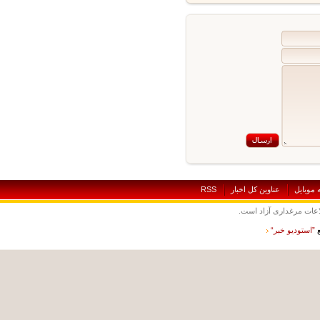
بايل
عناوين کل اخبار
RSS
ت مرغداری آزاد است.
ستوديو خبر“