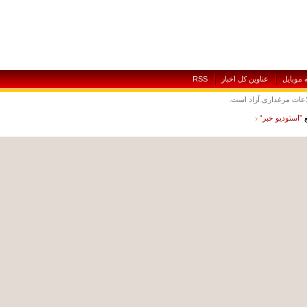
بايل
عناوين کل اخبار
RSS
ت مرغداری آزاد است.
ستوديو خبر“