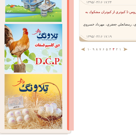
۱۳۹۵/۰۳/۱۶ ۱۷:۲۴
جداسازي و تشخيص مولكولي پاراميكزوويروس-1 كبوتري از كبوتران مشكوك به
 رمضانعلي جعفري، مهرداد خسروي
۱۳۹۵/۰۳/۱۶ ۱۷:۱۹
۱۰
۹
۸
۷
۶
۵
۴
۳
۲
۱