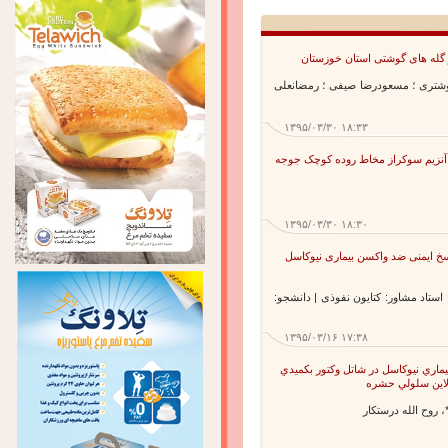
له های گوشتی استان خوزستان
شتری ؛ مسعودرضا صیفی ؛ رمضانعلی
۱۳۹۵/۰۳/۳۰ ۱۸:۳۳
آنزيم سوکراز مخاط روده کوچک جوجه
۱۳۹۵/۰۳/۳۰ ۱۸:۳۰
خ ایمنی ضد واکسن بیماری نیوکاسل
ستاد مشاور: کتایون نفوذی | دانشجو:
۱۳۹۵/۰۳/۱۶ ۱۷:۳۸
ري نيوكاسل در شاتل وكتور بكميدي
ين سلولي حشره
ح الله درستكار