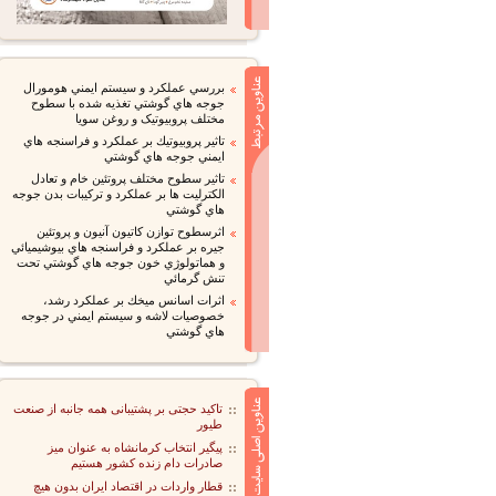
بررسي عملكرد و سيستم ايمني هومورال
جوجه ‌هاي گوشتي تغذيه شده با سطوح
مختلف پروبيوتيک و روغن سويا
تاثير پروبيوتيك بر عملكرد و فراسنجه هاي
ايمني جوجه هاي گوشتي
تاثير سطوح مختلف پروتئين خام و تعادل
الكترليت ها بر عملكرد و تركيبات بدن جوجه
هاي گوشتي
اثرسطوح توازن كاتيون آنيون و پروتئين
جيره بر عملكرد و فراسنجه هاي بيوشيميائي
و هماتولوژي خون جوجه هاي گوشتي تحت
تنش گرمائي
اثرات اسانس ميخك بر عملكرد رشد،
خصوصيات لاشه و سيستم ايمني در جوجه
هاي گوشتي
تاکید حجتی بر پشتیبانی همه جانبه از صنعت
طیور
پیگیر انتخاب کرمانشاه به عنوان میز
صادرات دام زنده کشور هستیم
قطار واردات در اقتصاد ایران بدون هیچ