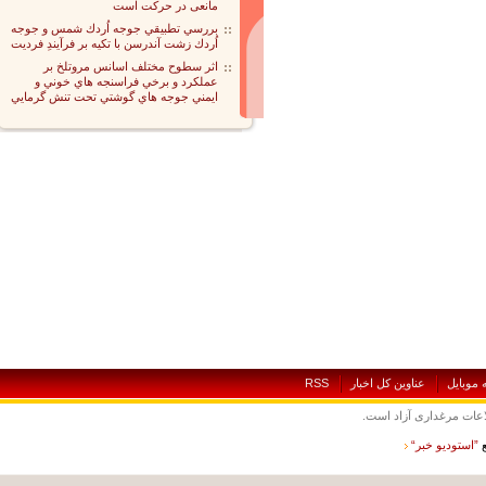
مانعی در حرکت است
بررسي تطبيقي جوجه اُردك شمس و جوجه
اُردك زشت آندرسن با تكيه بر فرآيندِ فرديت
اثر سطوح مختلف اسانس مروتلخ بر
عملكرد و برخي فراسنجه هاي خوني و
ايمني جوجه هاي گوشتي تحت تنش گرمايي
بايل
عناوين کل اخبار
RSS
ت مرغداری آزاد است.
ستوديو خبر“