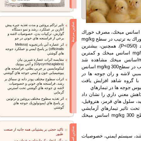
تاثير تراكم پروتئين و مدت تغذيه جيره پيش
آغازين بر عملكرد، رشد و نمو دستگاه
طح اسانس ميخك، مصرف خوراك
گوارش، تركيبات بدن، خصوصيات لاشه و
كاهش يافت، به طوريكه كمترين و بيشترين مصرف خوراك به ترتيب در سطح mg/kg
برخي از فراسنجه هاي خوني در جو
اثر عصاره آبي بادرنجبويه (Melissa
500 اسانس ميخك و تيمار آنتي بيوتيك مشاهده شد (05/0>P). همچنين، بيشترين
officinalis) بر پاسخ ايمني و عملكرد جوجه
افزايش وزن در تيمار آنتي بيوتيك و سطح mg/kg 300 اسانس ميخك و كمترين
هاي گوشتي
زايش وزن در تيمار شاهد و سطح mg/kg 500اسانس ميخك مشاهده شد
مقايسه اثرات عصاره شيرين بيان
(Glycyrrhizaglabra) و آنتي بيوتيك
(01/0>P). بهترين و بدترين ضريب تبديل خوراك به ترتيب در سطحmg/kg 300 اسانس
لينكومايسين بر چربي بطني، فراسنجه هاي
شاهده شد(001/0>P). وزن نسبي لاشه و ران جوجه ها در
بيوشيميايي خون و ايمني جوجه هاي گوشتي
اثرات سطوح مختلف پودر دانه ي سماق بر
ا گروه شاهد افزايش يافت
رشد، فراسنجه هاي خوني و خصوصيات
لاشه ي جوجه هاي گوشتي تحت استرس
گرمايي
هش معني داري را نشان داد
اثر تغذيه سطوح مختلف پروتئين و ترئونين
يد، سلول هاي قرمز، هتروفيل،
بر پاسخ هاي ايمونولوژيك جوجه هاي
حت تاثير تيمارهاي آزمايشي
گوشتي
قرار نگرفت. در اين آزمايش بهترين عملكرد در سطح mg/kg 300 اسانس ميخك
تاکید حجتی بر پشتیبانی همه جانبه از صنعت
طیور
د، سيستم ايمني، خصوصيات
پیگیر انتخاب کرمانشاه به عنوان میز