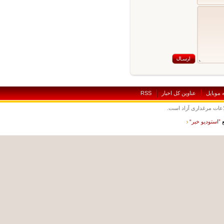
بايل
عناوين کل اخبار
RSS
ت مرغداری آزاد است.
ستوديو خبر“