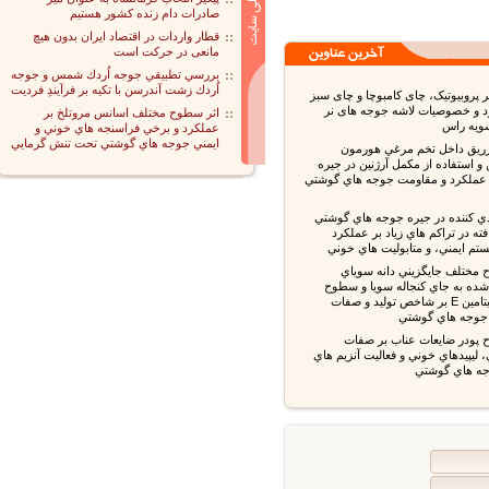
صادرات دام زنده کشور هستیم
قطار واردات در اقتصاد ایران بدون هیچ
مانعی در حرکت است
بررسي تطبيقي جوجه اُردك شمس و جوجه
اُردك زشت آندرسن با تكيه بر فرآيندِ فرديت
پروبیوتیک، چای کامبوچا و چای سبز
و خصوصیات لاشه جوجه های نر
اثر سطوح مختلف اسانس مروتلخ بر
ه راس
عملكرد و برخي فراسنجه هاي خوني و
ايمني جوجه هاي گوشتي تحت تنش گرمايي
يق داخل تخم مرغي هورمون
استفاده از مکمل آرژنين در جيره
ملکرد و مقاومت جوجه هاي گوشتي
 کننده در جيره جوجه هاي گوشتي
در تراکم هاي زياد بر عملکرد
ايمني، و متابوليت هاي خوني
تلف جايگزيني دانه سوياي
 به جاي کنجاله سويا و سطوح
مختلف ويتامين E بر شاخص توليد و صفات
جه هاي گوشتي
ودر ضايعات عناب بر صفات
پيدهاي خوني و فعاليت آنزيم هاي
هاي گوشتي