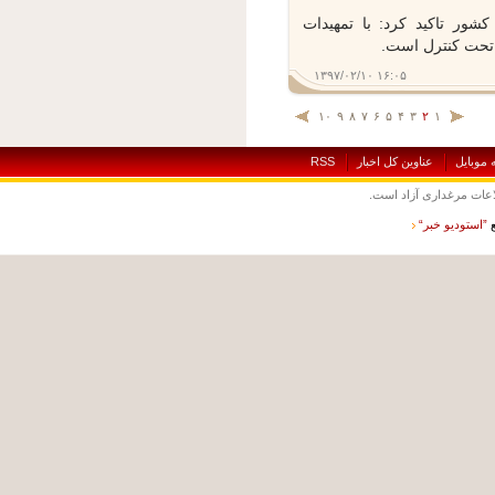
ر تاکید کرد: با تمهیدات
تحت کنترل است.
۱۳۹۷/۰۲/۱۰ ۱۶:۰۵
۱۰
۹
۸
۷
۶
۵
۴
۳
۲
۱
بايل
عناوين کل اخبار
RSS
ت مرغداری آزاد است.
ستوديو خبر“