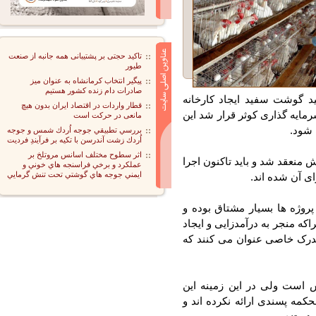
تاکید حجتی بر پشتیبانی همه جانبه از صنعت
طیور
پیگیر انتخاب کرمانشاه به عنوان میز
صادرات دام زنده کشور هستیم
د گوشت سفید ایجاد کارخانه
قطار واردات در اقتصاد ایران بدون هیچ
یه گذاری کوثر قرار شد این
مانعی در حرکت است
ود.
بررسي تطبيقي جوجه اُردك شمس و جوجه
اُردك زشت آندرسن با تكيه بر فرآيندِ فرديت
اثر سطوح مختلف اسانس مروتلخ بر
 گفت: این تفاهم نامه ۳ سال پیش منعقد شد و باید تاکنون اجرا
عملكرد و برخي فراسنجه هاي خوني و
ايمني جوجه هاي گوشتي تحت تنش گرمايي
آن شده اند.
وژه ها بسیار مشتاق بوده و
 منجر به درآمدزایی و ایجاد
ک خاصی عنوان می کنند که
ست ولی در این زمینه این
ه پسندی ارائه نکرده اند و