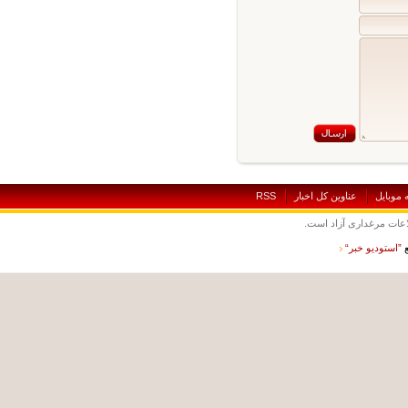
بايل
عناوين کل اخبار
RSS
ت مرغداری آزاد است.
ستوديو خبر“