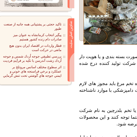
تاکید حجتی بر پشتیبانی همه جانبه از صنعت
طیور
پیگیر انتخاب کرمانشاه به عنوان میز
صادرات دام زنده کشور هستیم
قطار واردات در اقتصاد ایران بدون هیچ
مانعی در حرکت است
رت بسته بندی و یا هویت دار
بررسي تطبيقي جوجه اُردك شمس و جوجه
اُردك زشت آندرسن با تكيه بر فرآيندِ فرديت
شرکت تولید کننده درج شده
اثر سطوح مختلف اسانس مروتلخ بر
عملكرد و برخي فراسنجه هاي خوني و
ايمني جوجه هاي گوشتي تحت تنش گرمايي
تخم مرغ باید مجوز های لازم
دامپزشکی با موارد ناشناخته
 تخم بلدرچین به نام شرکت
ما توجه کنند و این محصولات