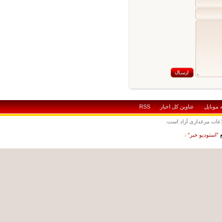
بايل
عناوين کل اخبار
RSS
ت مرغداری آزاد است.
ستوديو خبر“