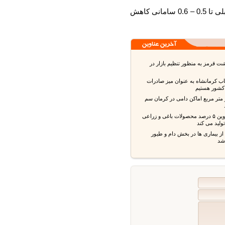
در نتیجه قیمت یک دانه تخم مرغ از 0.8 و 1 سامانی قبلی تا 0.5 – 0.6 سامانی کاهش
قرمز به منظور تنظیم بازار در
ب کرمانشاه به عنوان میز صادرات
شور هستیم
 متر مربع اماکن دامی در کرمان سم
استان قزوین ۵ درصد محصولات باغی و زراعی
ید می کند
بیماری ها در بخش دام و طیور