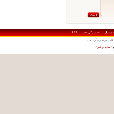
بايل
عناوين کل اخبار
RSS
ت مرغداری آزاد است.
ستوديو خبر“