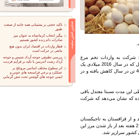
تاکید حجتی بر پشتیبانی همه جانبه از صنعت
طیور
پیگیر انتخاب کرمانشاه به عنوان میز
صادرات دام زنده کشور هستیم
قطار واردات در اقتصاد ایران بدون هیچ
مانعی در حرکت است
ال های 2016-2017 میلادی در تاجیکستان 32 شرکت به واردات تخم مرغ
بررسي تطبيقي جوجه اُردك شمس و جوجه
اُردك زشت آندرسن با تكيه بر فرآيندِ فرديت
مشغول بودند که حجم سالانه واردات این نوع محصول که در سال 2016 میلادی یک
اثر سطوح مختلف اسانس مروتلخ بر
ار تن را تشکیل می داد در سال گذشته میلادی تا 40 تن در سال کاهش یافته و در
عملكرد و برخي فراسنجه هاي خوني و
ايمني جوجه هاي گوشتي تحت تنش گرمايي
 این مدت نسبتا معتدل باقی
ده که نشان می‌دهد که شرکت
 از قزاقستان به تاجیکستان
خم مرغ وارد می کردند. ماه مارس سال جاری حدود 2 هفته بعد از باز شدن مرز این
کشور سرازیر شد.