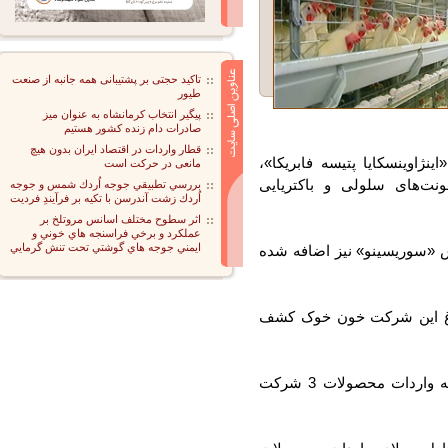
تاکید حجتی بر پشتیبانی همه جانبه از صنعت
طیور
پیگیر انتخاب کرمانشاه به عنوان میز
صادرات دام زنده کشور هستیم
قطار واردات در اقتصاد ایران بدون هیچ
اوینسکایا پتیسه فابریکا»،
مانعی در حرکت است
ت‌های سلولی و باکتریایی
بررسي تطبيقي جوجه اُردك شمس و جوجه
اُردك زشت آندرسن با تكيه بر فرآيندِ فرديت
اثر سطوح مختلف اسانس مروتلخ بر
عملكرد و برخي فراسنجه هاي خوني و
ايمني جوجه هاي گوشتي تحت تنش گرمايي
وریسینو» نیز اضافه شده
 این شرکت خون خوک کشف
«مسکو» بعد از محدودیت‌های «آستانه» اعلام کرد که واردات محصولات 3 شرکت