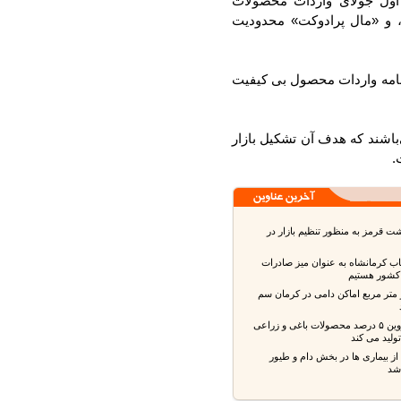
ول جولای واردات محصولات
و «مال پرادوکت» محدودیت
امه واردات محصول بی کیفیت
شند که هدف آن تشکیل بازار
قرمز به منظور تنظیم بازار در
ب کرمانشاه به عنوان میز صادرات
شور هستیم
 متر مربع اماکن دامی در کرمان سم
استان قزوین ۵ درصد محصولات باغی و زراعی
ید می کند
بیماری ها در بخش دام و طیور