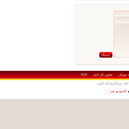
بايل
عناوين کل اخبار
RSS
ت مرغداری آزاد است.
ستوديو خبر“